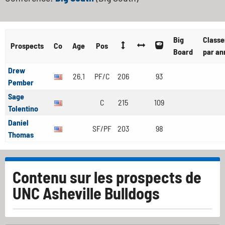
Big
Class
Prospects
Co
Age
Pos
Board
par an
Drew
26.1
PF/C
206
93
Pember
Sage
C
215
109
Tolentino
Daniel
SF/PF
203
98
Thomas
Contenu sur les prospects de
UNC Asheville Bulldogs