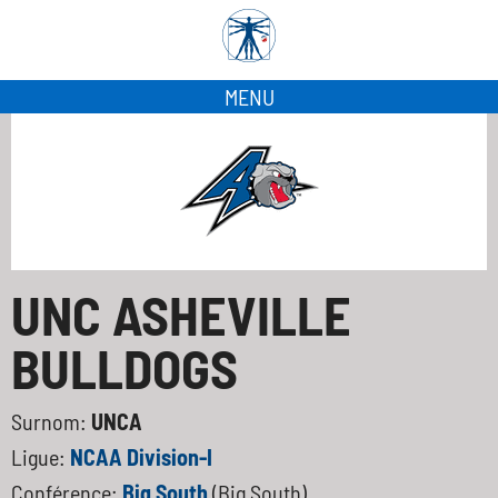
MENU
UNC ASHEVILLE
BULLDOGS
Surnom:
UNCA
Ligue:
NCAA Division-I
Conférence:
Big South
(Big South)