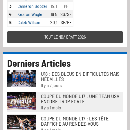
3
Cameron Boozer
19.1
PF
4
Keaton Wagler
19.5
SG/SF
5
Caleb Wilson
20.1
SF/PF
TOUT LE NBA DRAFT 2026
Derniers Articles
U18 : DES BLEUS EN DIFFICULTÉS MAIS
MÉDAILLÉS
Il y a 7 jours
COUPE DU MONDE U17 : UNE TEAM USA
ENCORE TROP FORTE
Il y a 1 mois
COUPE DU MONDE U17 : LES TÊTE
D'AFFICHE AU RENDEZ-VOUS
Il y a 1 mois