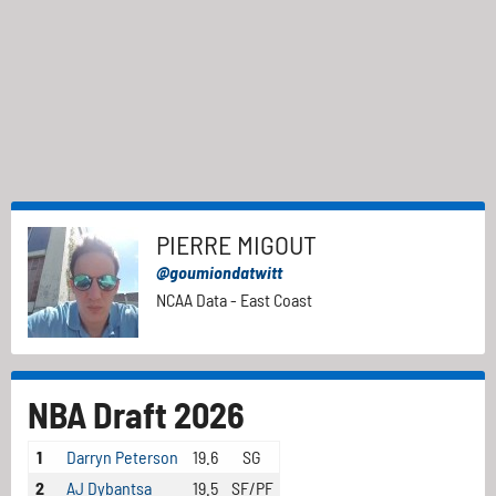
PIERRE MIGOUT
@goumiondatwitt
NCAA Data - East Coast
NBA Draft 2026
1
Darryn Peterson
19.6
SG
2
AJ Dybantsa
19.5
SF/PF