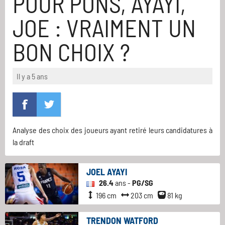
POUR PONS, AYAYI,
JOE : VRAIMENT UN
BON CHOIX ?
Il y a 5 ans
Analyse des choix des joueurs ayant retiré leurs candidatures à
la draft
JOEL AYAYI
26.4
ans -
PG/SG
196 cm
203 cm
81 kg
TRENDON WATFORD