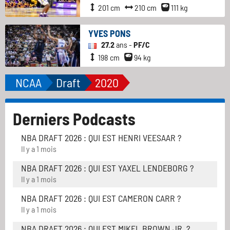
201 cm
210 cm
111 kg
YVES PONS
27.2
ans -
PF/C
198 cm
94 kg
NCAA
Draft
2020
Derniers Podcasts
NBA DRAFT 2026 : QUI EST HENRI VEESAAR ?
Il y a 1 mois
NBA DRAFT 2026 : QUI EST YAXEL LENDEBORG ?
Il y a 1 mois
NBA DRAFT 2026 : QUI EST CAMERON CARR ?
Il y a 1 mois
NBA DRAFT 2026 : QUI EST MIKEL BROWN JR. ?