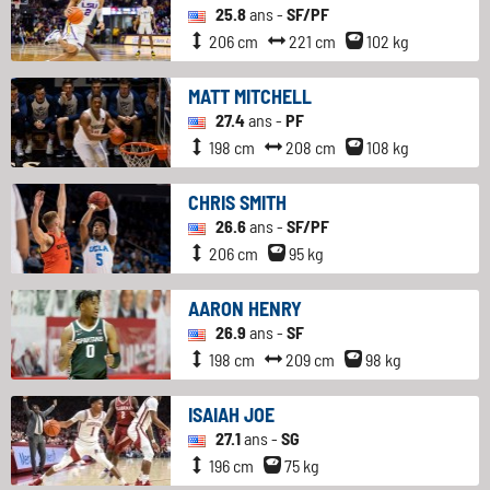
25.8
ans -
SF/PF
206 cm
221 cm
102 kg
MATT MITCHELL
27.4
ans -
PF
198 cm
208 cm
108 kg
CHRIS SMITH
26.6
ans -
SF/PF
206 cm
95 kg
AARON HENRY
26.9
ans -
SF
198 cm
209 cm
98 kg
ISAIAH JOE
27.1
ans -
SG
196 cm
75 kg