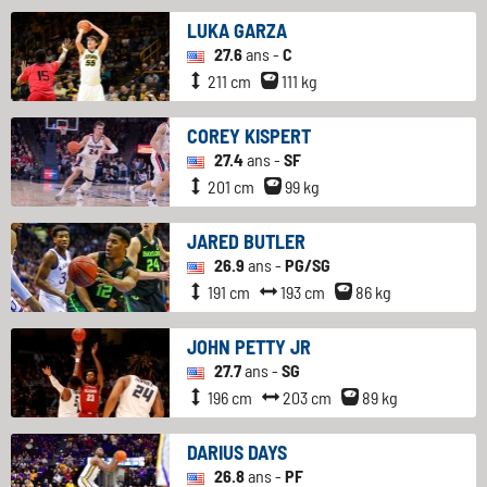
LUKA GARZA
27.6
ans -
C
211 cm
111 kg
COREY KISPERT
27.4
ans -
SF
201 cm
99 kg
JARED BUTLER
26.9
ans -
PG/SG
191 cm
193 cm
86 kg
JOHN PETTY JR
27.7
ans -
SG
196 cm
203 cm
89 kg
DARIUS DAYS
26.8
ans -
PF