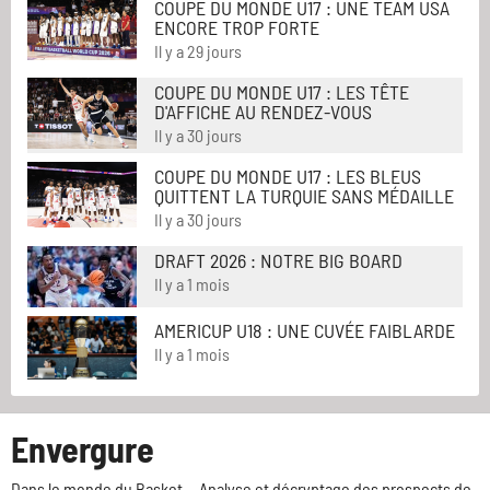
COUPE DU MONDE U17 : UNE TEAM USA
ENCORE TROP FORTE
Il y a 29 jours
COUPE DU MONDE U17 : LES TÊTE
D'AFFICHE AU RENDEZ-VOUS
Il y a 30 jours
COUPE DU MONDE U17 : LES BLEUS
QUITTENT LA TURQUIE SANS MÉDAILLE
Il y a 30 jours
DRAFT 2026 : NOTRE BIG BOARD
Il y a 1 mois
AMERICUP U18 : UNE CUVÉE FAIBLARDE
Il y a 1 mois
Envergure
Dans le monde du Basket... Analyse et décryptage des prospects de