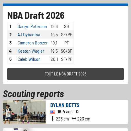
NBA Draft 2026
1
Darryn Peterson
19.6
SG
2
AJ Dybantsa
19.5
SF/PF
3
Cameron Boozer
19.1
PF
4
Keaton Wagler
19.5
SG/SF
5
Caleb Wilson
20.1
SF/PF
TOUT LE NBA DRAFT 2026
Scouting reports
DYLAN BETTS
16.4
ans -
C
223 cm
223 cm