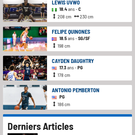
LEWIS UVWO
18.4
ans -
C
208 cm
230 cm
FELIPE QUINONES
18.5
ans -
SG/SF
198 cm
CAYDEN DAUGHTRY
17.3
ans -
PG
178 cm
ANTONIO PEMBERTON
PG
186 cm
Derniers Articles