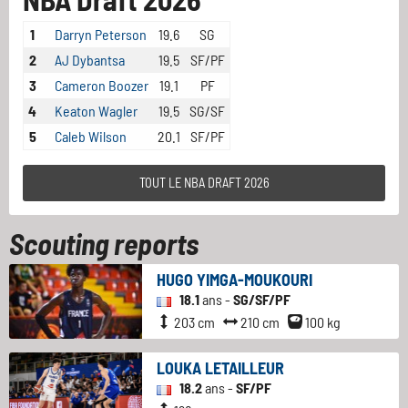
1
Darryn Peterson
19.6
SG
2
AJ Dybantsa
19.5
SF/PF
3
Cameron Boozer
19.1
PF
4
Keaton Wagler
19.5
SG/SF
5
Caleb Wilson
20.1
SF/PF
TOUT LE NBA DRAFT 2026
Scouting reports
HUGO YIMGA-MOUKOURI
18.1
ans -
SG/SF/PF
203 cm
210 cm
100 kg
LOUKA LETAILLEUR
18.2
ans -
SF/PF