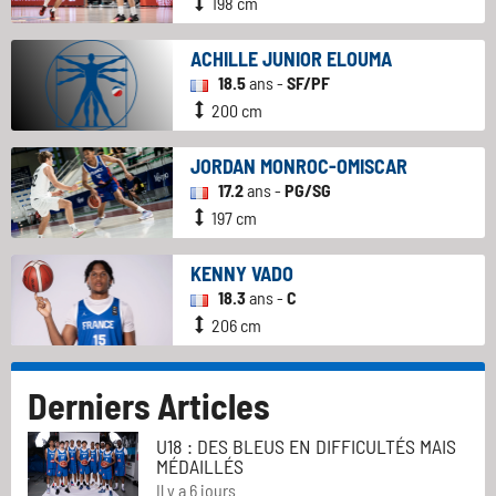
198 cm
ACHILLE JUNIOR ELOUMA
18.5
ans -
SF/PF
200 cm
JORDAN MONROC-OMISCAR
17.2
ans -
PG/SG
197 cm
KENNY VADO
18.3
ans -
C
206 cm
Derniers Articles
U18 : DES BLEUS EN DIFFICULTÉS MAIS
MÉDAILLÉS
Il y a 6 jours