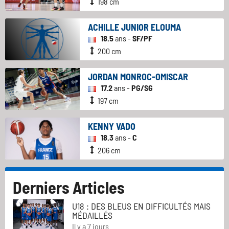
198 cm
ACHILLE JUNIOR ELOUMA
18.5
ans -
SF/PF
200 cm
JORDAN MONROC-OMISCAR
17.2
ans -
PG/SG
197 cm
KENNY VADO
18.3
ans -
C
206 cm
Derniers Articles
U18 : DES BLEUS EN DIFFICULTÉS MAIS
MÉDAILLÉS
Il y a 7 jours