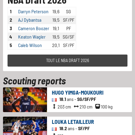
1
Darryn Peterson
19.6
SG
2
AJ Dybantsa
19.5
SF/PF
3
Cameron Boozer
19.1
PF
4
Keaton Wagler
19.5
SG/SF
5
Caleb Wilson
20.1
SF/PF
TOUT LE NBA DRAFT 2026
Scouting reports
HUGO YIMGA-MOUKOURI
18.1
ans -
SG/SF/PF
203 cm
210 cm
100 kg
LOUKA LETAILLEUR
18.2
ans -
SF/PF