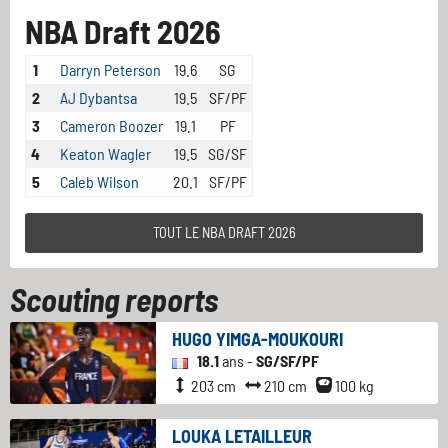
NBA Draft 2026
1
Darryn Peterson
19.6
SG
2
AJ Dybantsa
19.5
SF/PF
3
Cameron Boozer
19.1
PF
4
Keaton Wagler
19.5
SG/SF
5
Caleb Wilson
20.1
SF/PF
TOUT LE NBA DRAFT 2026
Scouting reports
HUGO YIMGA-MOUKOURI
18.1
ans -
SG/SF/PF
203 cm
210 cm
100 kg
LOUKA LETAILLEUR