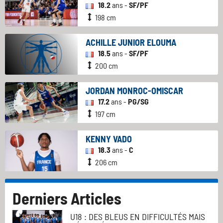
18.2
ans -
SF/PF
198 cm
ACHILLE JUNIOR ELOUMA
18.5
ans -
SF/PF
200 cm
JORDAN MONROC-OMISCAR
17.2
ans -
PG/SG
197 cm
KENNY VADO
18.3
ans -
C
206 cm
Derniers Articles
U18 : DES BLEUS EN DIFFICULTÉS MAIS