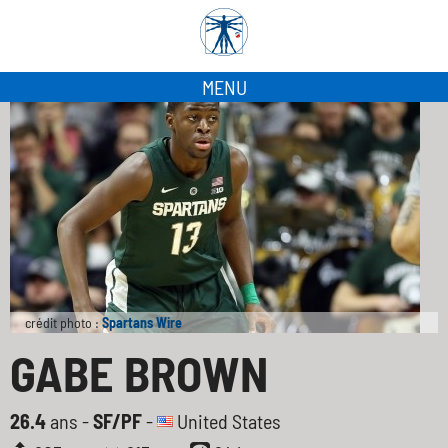
MENU
crédit photo :
Spartans Wire
GABE BROWN
26.4
ans -
SF/PF
-
United States