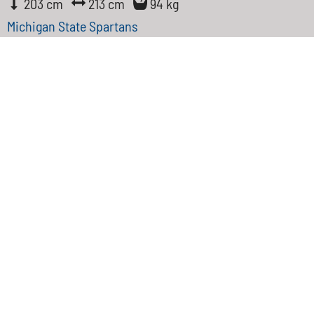
203 cm
213 cm
94 kg
Michigan State Spartans