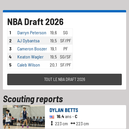
NBA Draft 2026
1
Darryn Peterson
19.6
SG
2
AJ Dybantsa
19.5
SF/PF
3
Cameron Boozer
19.1
PF
4
Keaton Wagler
19.5
SG/SF
5
Caleb Wilson
20.1
SF/PF
TOUT LE NBA DRAFT 2026
Scouting reports
DYLAN BETTS
16.4
ans -
C
223 cm
223 cm