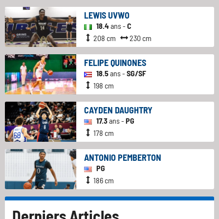
LEWIS UVWO
18.4
ans -
C
208 cm
230 cm
FELIPE QUINONES
18.5
ans -
SG/SF
198 cm
CAYDEN DAUGHTRY
17.3
ans -
PG
178 cm
ANTONIO PEMBERTON
PG
186 cm
Derniers Articles