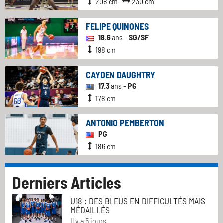
208 cm
230 cm
FELIPE QUINONES
18.6
ans -
SG/SF
198 cm
CAYDEN DAUGHTRY
17.3
ans -
PG
178 cm
ANTONIO PEMBERTON
PG
186 cm
Derniers Articles
U18 : DES BLEUS EN DIFFICULTÉS MAIS
MÉDAILLÉS
Il y a 5 jours