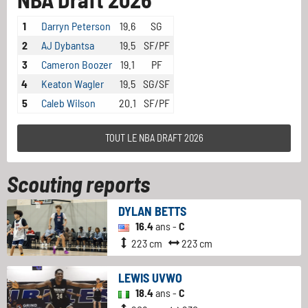
1
Darryn Peterson
19.6
SG
2
AJ Dybantsa
19.5
SF/PF
3
Cameron Boozer
19.1
PF
4
Keaton Wagler
19.5
SG/SF
5
Caleb Wilson
20.1
SF/PF
TOUT LE NBA DRAFT 2026
Scouting reports
DYLAN BETTS
16.4
ans -
C
223 cm
223 cm
LEWIS UVWO
18.4
ans -
C