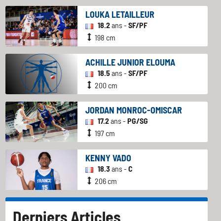
LOUKA LETAILLEUR
18.2
ans -
SF/PF
198 cm
ACHILLE JUNIOR ELOUMA
18.5
ans -
SF/PF
200 cm
JORDAN MONROC-OMISCAR
17.2
ans -
PG/SG
197 cm
KENNY VADO
18.3
ans -
C
206 cm
Derniers Articles