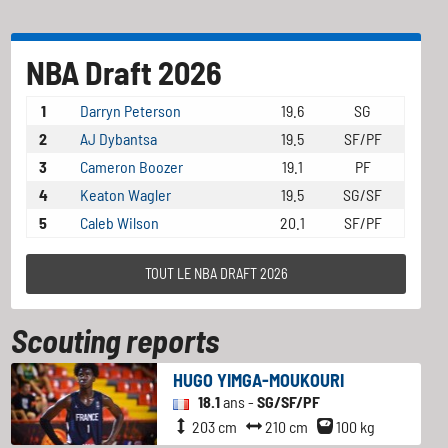
NBA Draft 2026
1
Darryn Peterson
19.6
SG
2
AJ Dybantsa
19.5
SF/PF
3
Cameron Boozer
19.1
PF
4
Keaton Wagler
19.5
SG/SF
5
Caleb Wilson
20.1
SF/PF
TOUT LE NBA DRAFT 2026
Scouting reports
HUGO YIMGA-MOUKOURI
18.1
ans -
SG/SF/PF
203 cm
210 cm
100 kg