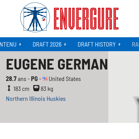
ENVERGURE
NTENU
DRAFT 2026
DRAFT HISTORY
RA
EUGENE GERMAN
28.7
ans -
PG
-
United States
183 cm
83 kg
Northern Illinois Huskies