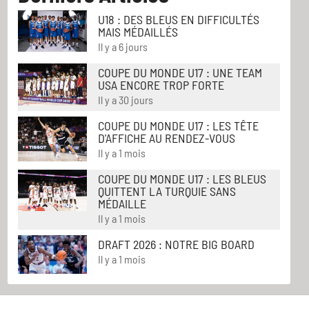
U18 : DES BLEUS EN DIFFICULTÉS
MAIS MÉDAILLÉS
Il y a 6 jours
COUPE DU MONDE U17 : UNE TEAM
USA ENCORE TROP FORTE
Il y a 30 jours
COUPE DU MONDE U17 : LES TÊTE
D'AFFICHE AU RENDEZ-VOUS
Il y a 1 mois
COUPE DU MONDE U17 : LES BLEUS
QUITTENT LA TURQUIE SANS
MÉDAILLE
Il y a 1 mois
DRAFT 2026 : NOTRE BIG BOARD
Il y a 1 mois