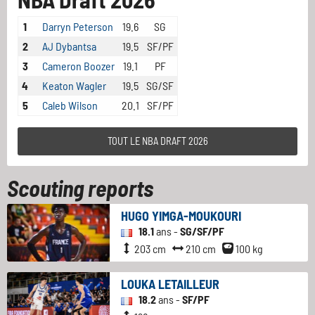
1
Darryn Peterson
19.6
SG
2
AJ Dybantsa
19.5
SF/PF
3
Cameron Boozer
19.1
PF
4
Keaton Wagler
19.5
SG/SF
5
Caleb Wilson
20.1
SF/PF
TOUT LE NBA DRAFT 2026
Scouting reports
HUGO YIMGA-MOUKOURI
18.1
ans -
SG/SF/PF
203 cm
210 cm
100 kg
LOUKA LETAILLEUR
18.2
ans -
SF/PF