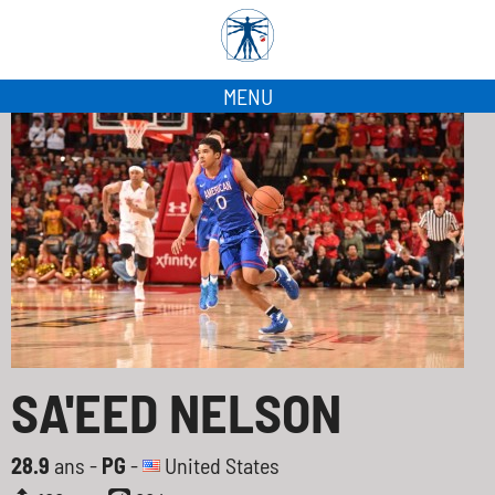
MENU
SA'EED NELSON
28.9
ans -
PG
-
United States