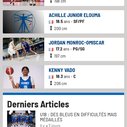
198 cm
ACHILLE JUNIOR ELOUMA
18.5
ans -
SF/PF
200 cm
JORDAN MONROC-OMISCAR
17.2
ans -
PG/SG
197 cm
KENNY VADO
18.3
ans -
C
206 cm
Derniers Articles
U18 : DES BLEUS EN DIFFICULTÉS MAIS
MÉDAILLÉS
Il y a 7 jours