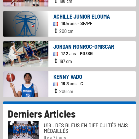
198 cm
ACHILLE JUNIOR ELOUMA
18.5
ans -
SF/PF
200 cm
JORDAN MONROC-OMISCAR
17.2
ans -
PG/SG
197 cm
KENNY VADO
18.3
ans -
C
206 cm
Derniers Articles
U18 : DES BLEUS EN DIFFICULTÉS MAIS
MÉDAILLÉS
Il y a 7 jours