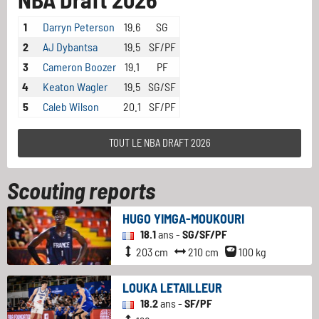
1
Darryn Peterson
19.6
SG
2
AJ Dybantsa
19.5
SF/PF
3
Cameron Boozer
19.1
PF
4
Keaton Wagler
19.5
SG/SF
5
Caleb Wilson
20.1
SF/PF
TOUT LE NBA DRAFT 2026
Scouting reports
HUGO YIMGA-MOUKOURI
18.1
ans -
SG/SF/PF
203 cm
210 cm
100 kg
LOUKA LETAILLEUR
18.2
ans -
SF/PF