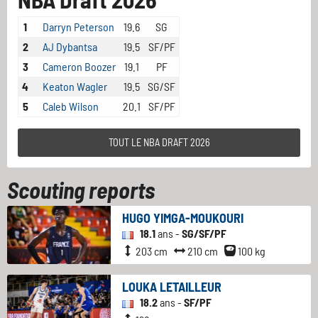
1
Darryn Peterson
19.6
SG
2
AJ Dybantsa
19.5
SF/PF
3
Cameron Boozer
19.1
PF
4
Keaton Wagler
19.5
SG/SF
5
Caleb Wilson
20.1
SF/PF
TOUT LE NBA DRAFT 2026
Scouting reports
HUGO YIMGA-MOUKOURI
18.1
ans -
SG/SF/PF
203 cm
210 cm
100 kg
LOUKA LETAILLEUR
18.2
ans -
SF/PF