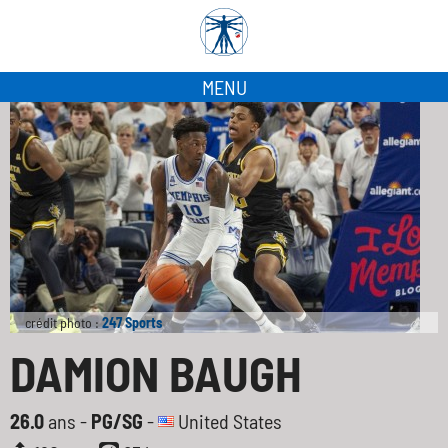
MENU
crédit photo :
247 Sports
DAMION BAUGH
26.0
ans -
PG/SG
-
United States