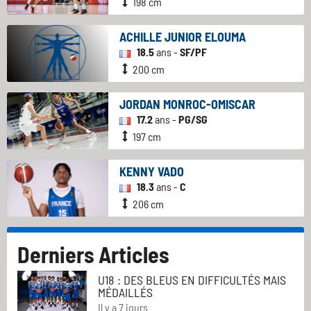
198 cm
ACHILLE JUNIOR ELOUMA
18.5
ans -
SF/PF
200 cm
JORDAN MONROC-OMISCAR
17.2
ans -
PG/SG
197 cm
KENNY VADO
18.3
ans -
C
206 cm
Derniers Articles
U18 : DES BLEUS EN DIFFICULTÉS MAIS
MÉDAILLÉS
Il y a 7 jours