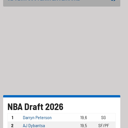
NBA Draft 2026
1
Darryn Peterson
19.6
SG
2
AJ Dybantsa
19.5
SF/PF