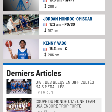
200 cm
JORDAN MONROC-OMISCAR
17.2
ans -
PG/SG
197 cm
KENNY VADO
18.3
ans -
C
206 cm
Derniers Articles
U18 : DES BLEUS EN DIFFICULTÉS
MAIS MÉDAILLÉS
Il y a 6 jours
COUPE DU MONDE U17 : UNE TEAM
USA ENCORE TROP FORTE
Il y a 30 jours