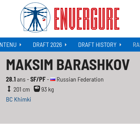
ENVERGURE
NTENU
DRAFT 2026
DRAFT HISTORY
RA
MAKSIM BARASHKOV
28.1
ans -
SF/PF
-
Russian Federation
201 cm
93 kg
BC Khimki