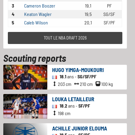
3
Cameron Boozer
19.1
PF
4
Keaton Wagler
19.5
SG/SF
5
Caleb Wilson
20.1
SF/PF
TOUT LE NBA DRAFT 2026
Scouting reports
HUGO YIMGA-MOUKOURI
18.1
ans -
SG/SF/PF
203 cm
210 cm
100 kg
LOUKA LETAILLEUR
18.2
ans -
SF/PF
198 cm
ACHILLE JUNIOR ELOUMA
18.5
ans -
SF/PF