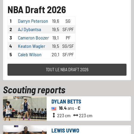
NBA Draft 2026
1
Darryn Peterson
19.6
SG
2
AJ Dybantsa
19.5
SF/PF
3
Cameron Boozer
19.1
PF
4
Keaton Wagler
19.5
SG/SF
5
Caleb Wilson
20.1
SF/PF
TOUT LE NBA DRAFT 2026
Scouting reports
DYLAN BETTS
16.4
ans -
C
223 cm
223 cm
LEWIS UVWO