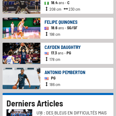
18.4
ans -
C
208 cm
230 cm
FELIPE QUINONES
18.6
ans -
SG/SF
198 cm
CAYDEN DAUGHTRY
17.3
ans -
PG
178 cm
ANTONIO PEMBERTON
PG
186 cm
Derniers Articles
U18 : DES BLEUS EN DIFFICULTÉS MAIS