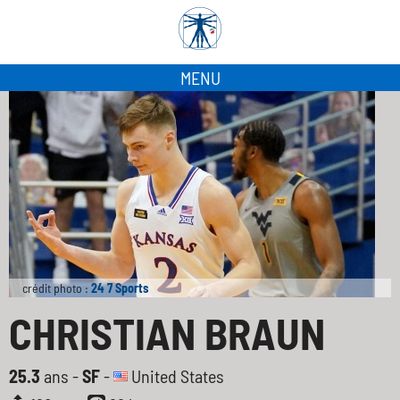
MENU
crédit photo :
24 7 Sports
CHRISTIAN BRAUN
25.3
ans -
SF
-
United States