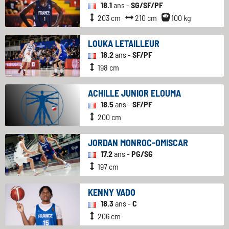
18.1
ans -
SG/SF/PF
203 cm
210 cm
100 kg
LOUKA LETAILLEUR
18.2
ans -
SF/PF
198 cm
ACHILLE JUNIOR ELOUMA
18.5
ans -
SF/PF
200 cm
JORDAN MONROC-OMISCAR
17.2
ans -
PG/SG
197 cm
KENNY VADO
18.3
ans -
C
206 cm