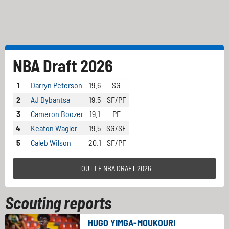
NBA Draft 2026
1
Darryn Peterson
19.6
SG
2
AJ Dybantsa
19.5
SF/PF
3
Cameron Boozer
19.1
PF
4
Keaton Wagler
19.5
SG/SF
5
Caleb Wilson
20.1
SF/PF
TOUT LE NBA DRAFT 2026
Scouting reports
HUGO YIMGA-MOUKOURI