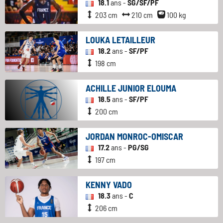
18.1
ans -
SG/SF/PF
203 cm
210 cm
100 kg
LOUKA LETAILLEUR
18.2
ans -
SF/PF
198 cm
ACHILLE JUNIOR ELOUMA
18.5
ans -
SF/PF
200 cm
JORDAN MONROC-OMISCAR
17.2
ans -
PG/SG
197 cm
KENNY VADO
18.3
ans -
C
206 cm