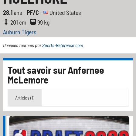
28.1
ans -
PF/C
-
United States
201 cm
99 kg
Auburn Tigers
Données fournies par
Sports-Reference.com
.
Tout savoir sur
Anfernee
McLemore
Articles (1)