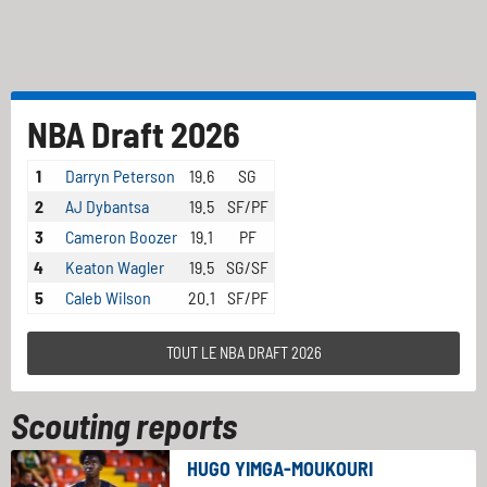
NBA Draft 2026
1
Darryn Peterson
19.6
SG
2
AJ Dybantsa
19.5
SF/PF
3
Cameron Boozer
19.1
PF
4
Keaton Wagler
19.5
SG/SF
5
Caleb Wilson
20.1
SF/PF
TOUT LE NBA DRAFT 2026
Scouting reports
HUGO YIMGA-MOUKOURI