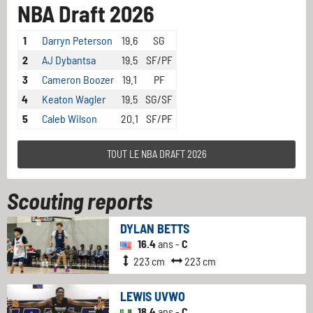
NBA Draft 2026
1
Darryn Peterson
19.6
SG
2
AJ Dybantsa
19.5
SF/PF
3
Cameron Boozer
19.1
PF
4
Keaton Wagler
19.5
SG/SF
5
Caleb Wilson
20.1
SF/PF
TOUT LE NBA DRAFT 2026
Scouting reports
DYLAN BETTS
16.4
ans -
C
223 cm
223 cm
LEWIS UVWO
18.4
ans -
C