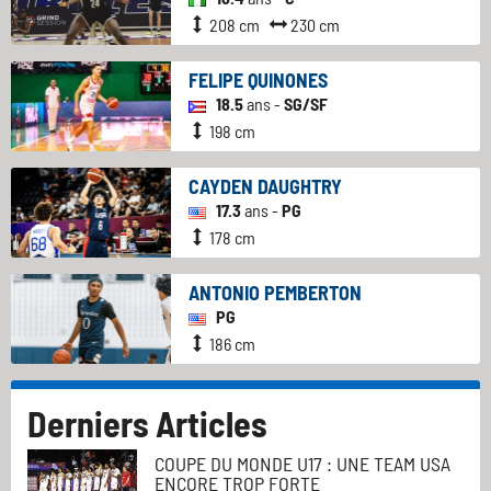
208 cm
230 cm
FELIPE QUINONES
18.5
ans -
SG/SF
198 cm
CAYDEN DAUGHTRY
17.3
ans -
PG
178 cm
ANTONIO PEMBERTON
PG
186 cm
Derniers Articles
COUPE DU MONDE U17 : UNE TEAM USA
ENCORE TROP FORTE