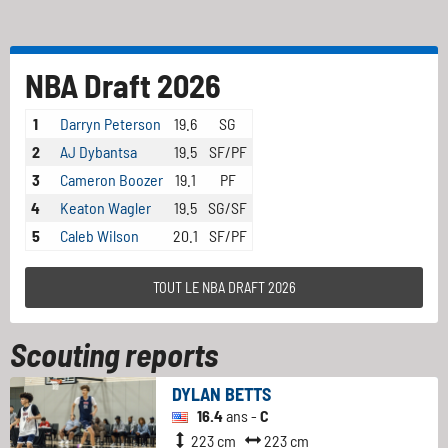
NBA Draft 2026
1
Darryn Peterson
19.6
SG
2
AJ Dybantsa
19.5
SF/PF
3
Cameron Boozer
19.1
PF
4
Keaton Wagler
19.5
SG/SF
5
Caleb Wilson
20.1
SF/PF
TOUT LE NBA DRAFT 2026
Scouting reports
DYLAN BETTS
16.4
ans -
C
223 cm
223 cm