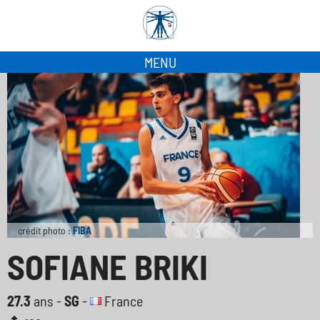
MENU
crédit photo :
FIBA
SOFIANE BRIKI
27.3
ans -
SG
-
France