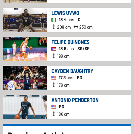
LEWIS UVWO
18.4
ans -
C
208 cm
230 cm
FELIPE QUINONES
18.6
ans -
SG/SF
198 cm
CAYDEN DAUGHTRY
17.3
ans -
PG
178 cm
ANTONIO PEMBERTON
PG
186 cm