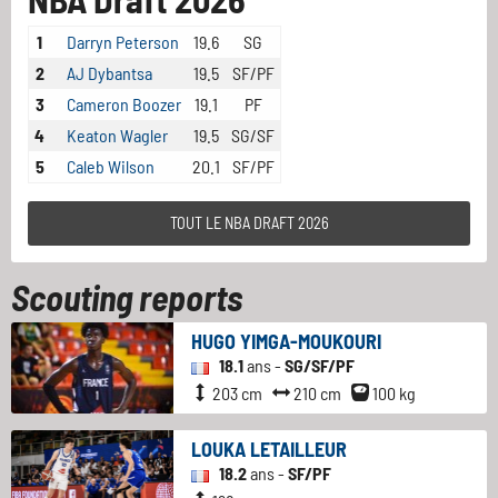
1
Darryn Peterson
19.6
SG
2
AJ Dybantsa
19.5
SF/PF
3
Cameron Boozer
19.1
PF
4
Keaton Wagler
19.5
SG/SF
5
Caleb Wilson
20.1
SF/PF
TOUT LE NBA DRAFT 2026
Scouting reports
HUGO YIMGA-MOUKOURI
18.1
ans -
SG/SF/PF
203 cm
210 cm
100 kg
LOUKA LETAILLEUR
18.2
ans -
SF/PF