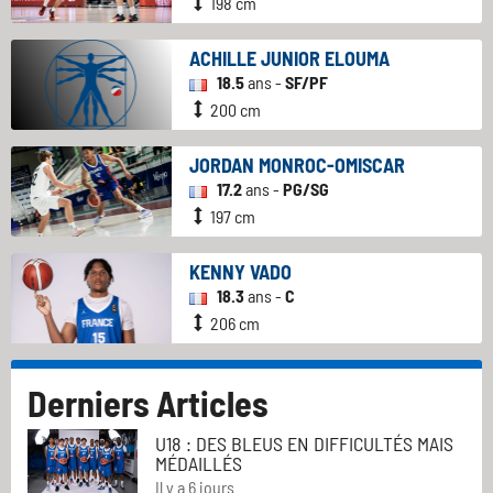
198 cm
ACHILLE JUNIOR ELOUMA
18.5
ans -
SF/PF
200 cm
JORDAN MONROC-OMISCAR
17.2
ans -
PG/SG
197 cm
KENNY VADO
18.3
ans -
C
206 cm
Derniers Articles
U18 : DES BLEUS EN DIFFICULTÉS MAIS
MÉDAILLÉS
Il y a 6 jours