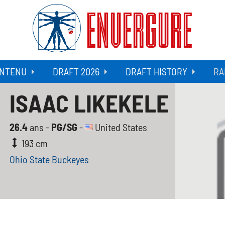
ENVERGURE
NTENU
DRAFT 2026
DRAFT HISTORY
RA
ISAAC LIKEKELE
26.4
ans -
PG/SG
-
United States
193 cm
Ohio State Buckeyes