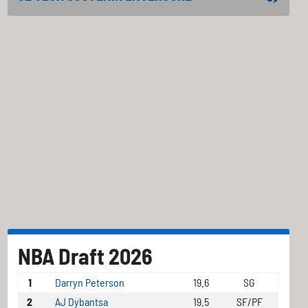
NBA Draft 2026
1
Darryn Peterson
19.6
SG
2
AJ Dybantsa
19.5
SF/PF