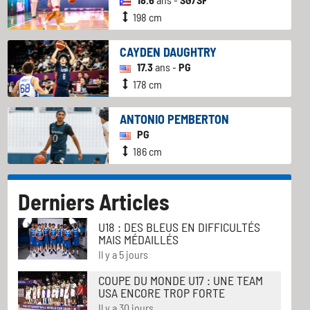
198 cm
CAYDEN DAUGHTRY
17.3
ans -
PG
178 cm
ANTONIO PEMBERTON
PG
186 cm
Derniers Articles
U18 : DES BLEUS EN DIFFICULTÉS
MAIS MÉDAILLÉS
Il y a 5 jours
COUPE DU MONDE U17 : UNE TEAM
USA ENCORE TROP FORTE
Il y a 30 jours