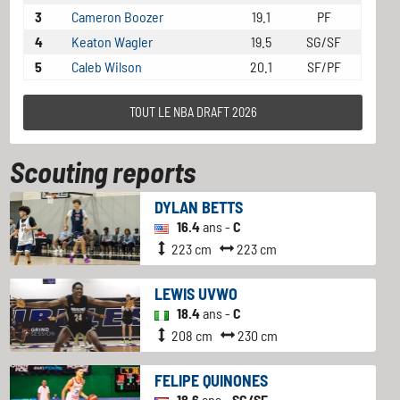
3
Cameron Boozer
19.1
PF
4
Keaton Wagler
19.5
SG/SF
5
Caleb Wilson
20.1
SF/PF
TOUT LE NBA DRAFT 2026
Scouting reports
DYLAN BETTS
16.4
ans -
C
223 cm
223 cm
LEWIS UVWO
18.4
ans -
C
208 cm
230 cm
FELIPE QUINONES
18.6
ans -
SG/SF