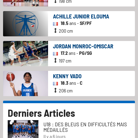
198 cm
ACHILLE JUNIOR ELOUMA
18.5
ans -
SF/PF
200 cm
JORDAN MONROC-OMISCAR
17.2
ans -
PG/SG
197 cm
KENNY VADO
18.3
ans -
C
206 cm
Derniers Articles
U18 : DES BLEUS EN DIFFICULTÉS MAIS
MÉDAILLÉS
Il y a 6 jours