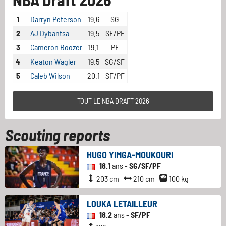
1
Darryn Peterson
19.6
SG
2
AJ Dybantsa
19.5
SF/PF
3
Cameron Boozer
19.1
PF
4
Keaton Wagler
19.5
SG/SF
5
Caleb Wilson
20.1
SF/PF
TOUT LE NBA DRAFT 2026
Scouting reports
HUGO YIMGA-MOUKOURI
18.1
ans -
SG/SF/PF
203 cm
210 cm
100 kg
LOUKA LETAILLEUR
18.2
ans -
SF/PF