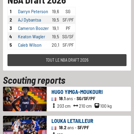
1
Darryn Peterson
19.6
SG
2
AJ Dybantsa
19.5
SF/PF
3
Cameron Boozer
19.1
PF
4
Keaton Wagler
19.5
SG/SF
5
Caleb Wilson
20.1
SF/PF
TOUT LE NBA DRAFT 2026
Scouting reports
HUGO YIMGA-MOUKOURI
18.1
ans -
SG/SF/PF
203 cm
210 cm
100 kg
LOUKA LETAILLEUR
18.2
ans -
SF/PF