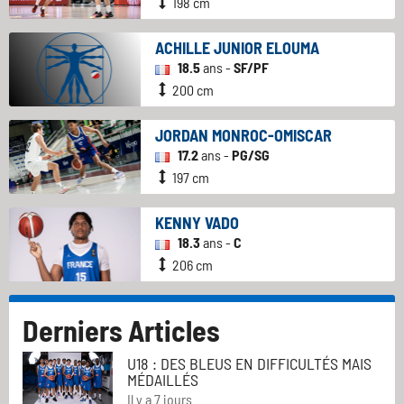
198 cm
ACHILLE JUNIOR ELOUMA
18.5
ans -
SF/PF
200 cm
JORDAN MONROC-OMISCAR
17.2
ans -
PG/SG
197 cm
KENNY VADO
18.3
ans -
C
206 cm
Derniers Articles
U18 : DES BLEUS EN DIFFICULTÉS MAIS
MÉDAILLÉS
Il y a 7 jours