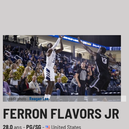
crédit photo :
Reagan Lee
FERRON FLAVORS JR
28.0
ans -
PG/SG
-
United States