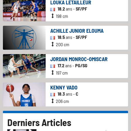
LOUKA LETAILLEUR
18.2
ans -
SF/PF
198 cm
ACHILLE JUNIOR ELOUMA
18.5
ans -
SF/PF
200 cm
JORDAN MONROC-OMISCAR
17.2
ans -
PG/SG
197 cm
KENNY VADO
18.3
ans -
C
206 cm
Derniers Articles