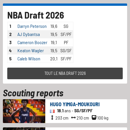
NBA Draft 2026
1
Darryn Peterson
19.6
SG
2
AJ Dybantsa
19.5
SF/PF
3
Cameron Boozer
19.1
PF
4
Keaton Wagler
19.5
SG/SF
5
Caleb Wilson
20.1
SF/PF
TOUT LE NBA DRAFT 2026
Scouting reports
HUGO YIMGA-MOUKOURI
18.1
ans -
SG/SF/PF
203 cm
210 cm
100 kg