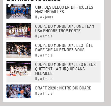
U18 : DES BLEUS EN DIFFICULTÉS
MAIS MÉDAILLÉS
Il y a 7 jours
COUPE DU MONDE U17 : UNE TEAM
USA ENCORE TROP FORTE
Il y a 1 mois
COUPE DU MONDE U17 : LES TÊTE
D'AFFICHE AU RENDEZ-VOUS
Il y a 1 mois
COUPE DU MONDE U17 : LES BLEUS
QUITTENT LA TURQUIE SANS
MÉDAILLE
Il y a 1 mois
DRAFT 2026 : NOTRE BIG BOARD
Il y a 1 mois