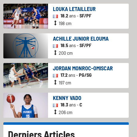
LOUKA LETAILLEUR
18.2
ans -
SF/PF
198 cm
ACHILLE JUNIOR ELOUMA
18.5
ans -
SF/PF
200 cm
JORDAN MONROC-OMISCAR
17.2
ans -
PG/SG
197 cm
KENNY VADO
18.3
ans -
C
206 cm
Derniers Articles