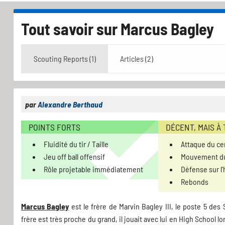
Tout savoir sur
Marcus Bagley
Scouting Reports (1)
Articles (2)
par
Alexandre Berthaud
POINTS FORTS
DÉCENT, MAIS À
Fluidité du tir / Taille
Attaque du ce
Jeu off ball offensif
Mouvement du
Rôle projetable immédiatement
Défense sur l
Rebonds
Marcus Bagley
est le frère de Marvin Bagley III, le poste 5 des
frère est très proche du grand, il jouait avec lui en High School l