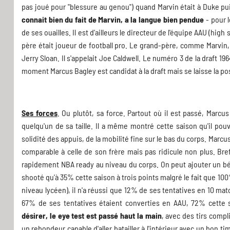
pas joué pour "blessure au genou") quand Marvin était à Duke pui
connait bien du fait de Marvin, a la langue bien pendue
- pour 
de ses ouailles. Il est d'ailleurs le directeur de l'équipe AAU (hig
père était joueur de football pro. Le grand-père, comme Marvin,
Jerry Sloan. Il s'appelait Joe Caldwell. Le numéro 3 de la draft 19
moment Marcus Bagley est candidat à la draft mais se laisse la pos
Ses forces
. Ou plutôt, sa force. Partout où il est passé, Marcu
quelqu'un de sa taille. Il a même montré cette saison qu'il pou
solidité des appuis, de la mobilité fine sur le bas du corps. Mar
comparable à celle de son frère mais pas ridicule non plus. Bref,
rapidement NBA ready au niveau du corps. On peut ajouter un bémol 
shooté qu'à 35% cette saison à trois points malgré le fait que 1
niveau lycéen), il n'a réussi que 12% de ses tentatives en 10 ma
67% de ses tentatives étaient converties en AAU, 72% cette 
désirer, le eye test est passé haut la main
, avec des tirs compl
un rebondeur capable d'aller batailler à l'intérieur avec un bon ti