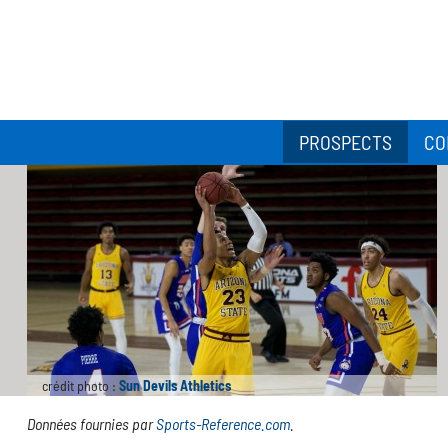
PROSPECTS
CO
crédit photo :
Sun Devils Athletics
Données fournies par
Sports-Reference.com
.