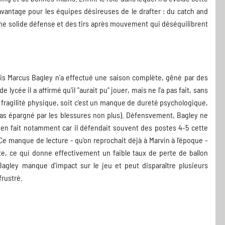
vantage pour les équipes désireuses de le drafter : du catch and
 une solide défense et des tirs après mouvement qui déséquilibrent
is Marcus Bagley n'a effectué une saison complète, gêné par des
lycée il a affirmé qu'il "aurait pu" jouer, mais ne l'a pas fait, sans
 fragilité physique, soit c'est un manque de dureté psychologique,
 pas épargné par les blessures non plus). Défensvement, Bagley ne
bien fait notamment car il défendait souvent des postes 4-5 cette
 Ce manque de lecture - qu'on reprochait déjà à Marvin à l'époque -
ote, ce qui donne effectivement un faible taux de perte de ballon
Bagley manque d'impact sur le jeu et peut disparaître plusieurs
frustré.