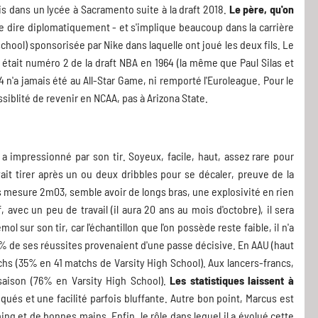
s dans un lycée à Sacramento suite à la draft 2018.
Le père, qu'on
le dire diplomatiquement - et s'implique beaucoup dans la carrière
h school) sponsorisée par Nike dans laquelle ont joué les deux fils. Le
 était numéro 2 de la draft NBA en 1964 (la même que Paul Silas et
64 n'a jamais été au All-Star Game, ni remporté l'Euroleague. Pour le
siblité de revenir en NCAA, pas à Arizona State.
s a impressionné par son tir. Soyeux, facile, haut, assez rare pour
vait tirer après un ou deux dribbles pour se décaler, preuve de la
cus mesure 2m03, semble avoir de longs bras, une explosivité en rien
 avec un peu de travail (il aura 20 ans au mois d'octobre), il sera
sur son tir, car l'échantillon que l'on possède reste faible, il n'a
00% de ses réussites provenaient d'une passe décisive. En AAU (haut
tchs (35% en 41 matchs de Varsity High School). Aux lancers-francs,
saison (76% en Varsity High School).
Les statistiques laissent à
iqués et une facilité parfois bluffante. Autre bon point, Marcus est
ming et de bonnes mains. Enfin, le rôle dans lequel il a évolué cette