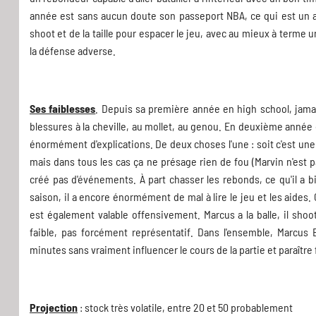
année est sans aucun doute son passeport NBA, ce qui est un a
shoot et de la taille pour espacer le jeu, avec au mieux à terme
la défense adverse.
Ses faiblesses
. Depuis sa première année en high school, jama
blessures à la cheville, au mollet, au genou. En deuxième année de 
énormément d'explications. De deux choses l'une : soit c'est une
mais dans tous les cas ça ne présage rien de fou (Marvin n'est
créé pas d'événements. À part chasser les rebonds, ce qu'il a 
saison, il a encore énormément de mal à lire le jeu et les aides.
est également valable offensivement. Marcus a la balle, il sho
faible, pas forcément représentatif. Dans l'ensemble, Marcus 
minutes sans vraiment influencer le cours de la partie et paraître 
Projection
: stock très volatile, entre 20 et 50 probablement