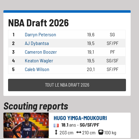
NBA Draft 2026
1
Darryn Peterson
19.6
SG
2
AJ Dybantsa
19.5
SF/PF
3
Cameron Boozer
19.1
PF
4
Keaton Wagler
19.5
SG/SF
5
Caleb Wilson
20.1
SF/PF
TOUT LE NBA DRAFT 2026
Scouting reports
HUGO YIMGA-MOUKOURI
18.1
ans -
SG/SF/PF
203 cm
210 cm
100 kg