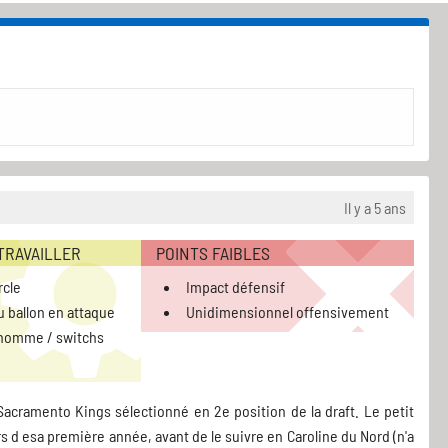
Il y a 5 ans
 TRAVAILLER
POINTS FAIBLES
rcle
Impact défensif
 ballon en attaque
Unidimensionnel offensivement
'homme / switchs
 Sacramento Kings sélectionné en 2e position de la draft. Le petit
ors d esa première année, avant de le suivre en Caroline du Nord (n'a