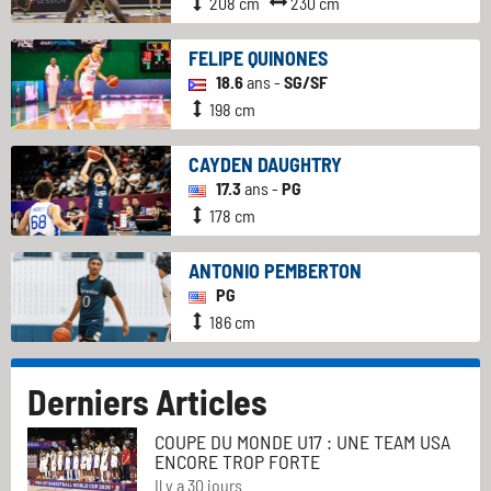
208 cm
230 cm
FELIPE QUINONES
18.6
ans -
SG/SF
198 cm
CAYDEN DAUGHTRY
17.3
ans -
PG
178 cm
ANTONIO PEMBERTON
PG
186 cm
Derniers Articles
COUPE DU MONDE U17 : UNE TEAM USA
ENCORE TROP FORTE
Il y a 30 jours