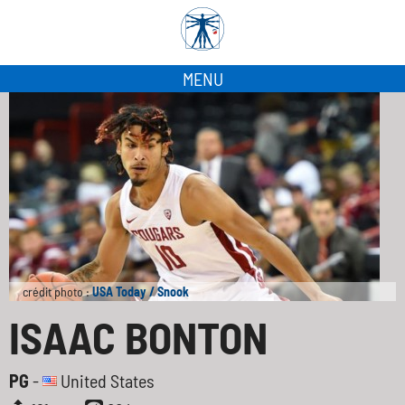
MENU
crédit photo :
USA Today / Snook
ISAAC BONTON
PG
-
United States