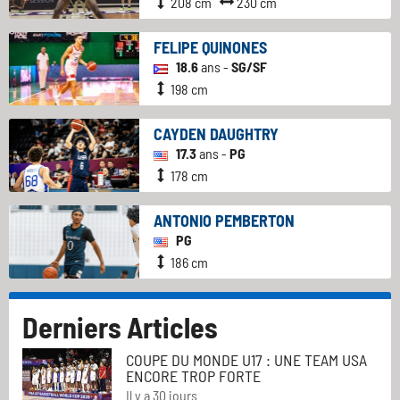
208 cm
230 cm
FELIPE QUINONES
18.6
ans -
SG/SF
198 cm
CAYDEN DAUGHTRY
17.3
ans -
PG
178 cm
ANTONIO PEMBERTON
PG
186 cm
Derniers Articles
COUPE DU MONDE U17 : UNE TEAM USA
ENCORE TROP FORTE
Il y a 30 jours