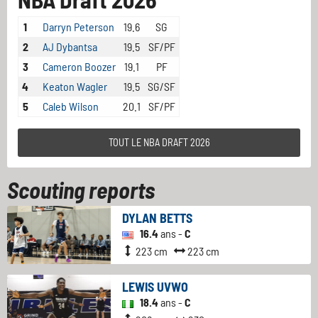
1
Darryn Peterson
19.6
SG
2
AJ Dybantsa
19.5
SF/PF
3
Cameron Boozer
19.1
PF
4
Keaton Wagler
19.5
SG/SF
5
Caleb Wilson
20.1
SF/PF
TOUT LE NBA DRAFT 2026
Scouting reports
DYLAN BETTS
16.4
ans -
C
223 cm
223 cm
LEWIS UVWO
18.4
ans -
C