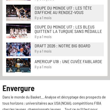
COUPE DU MONDE U17 : LES TÊTE
D'AFFICHE AU RENDEZ-VOUS
Il y a 1 mois
COUPE DU MONDE U17 : LES BLEUS
QUITTENT LA TURQUIE SANS MÉDAILLE
Il y a 1 mois
DRAFT 2026 : NOTRE BIG BOARD
Il y a 1 mois
AMERICUP U18 : UNE CUVÉE FAIBLARDE
Il y a 1 mois
Envergure
Dans le monde du Basket... Analyse et décryptage des prospects de
tous horizons : universitaires aux USA (NCAA), compétitions FIBA
chez les jeunes, championnats jeunes... Tout ce qu'il faut pour