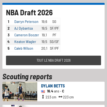
NBA Draft 2026
1
Darryn Peterson
19.6
SG
2
AJ Dybantsa
19.5
SF/PF
3
Cameron Boozer
19.1
PF
4
Keaton Wagler
19.5
SG/SF
5
Caleb Wilson
20.1
SF/PF
TOUT LE NBA DRAFT 2026
Scouting reports
DYLAN BETTS
16.4
ans -
C
223 cm
223 cm