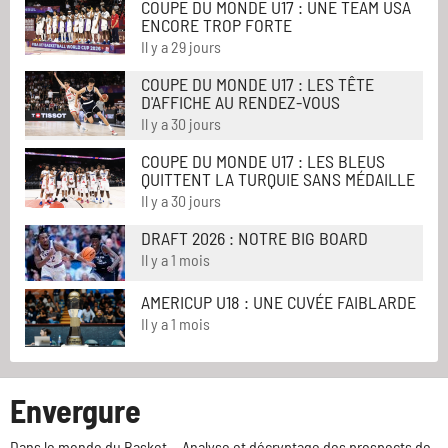
COUPE DU MONDE U17 : UNE TEAM USA
ENCORE TROP FORTE
Il y a 29 jours
COUPE DU MONDE U17 : LES TÊTE
D'AFFICHE AU RENDEZ-VOUS
Il y a 30 jours
COUPE DU MONDE U17 : LES BLEUS
QUITTENT LA TURQUIE SANS MÉDAILLE
Il y a 30 jours
DRAFT 2026 : NOTRE BIG BOARD
Il y a 1 mois
AMERICUP U18 : UNE CUVÉE FAIBLARDE
Il y a 1 mois
Envergure
Dans le monde du Basket... Analyse et décryptage des prospects de