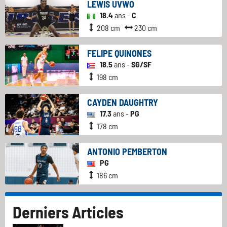
LEWIS UVWO
18.4
ans -
C
208 cm
230 cm
FELIPE QUINONES
18.5
ans -
SG/SF
198 cm
CAYDEN DAUGHTRY
17.3
ans -
PG
178 cm
ANTONIO PEMBERTON
PG
186 cm
Derniers Articles