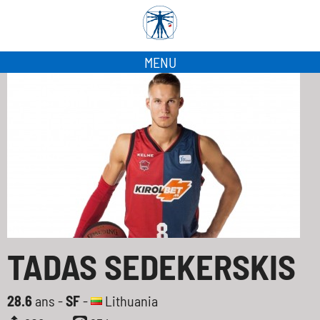
MENU
TADAS SEDEKERSKIS
28.6
ans -
SF
-
Lithuania