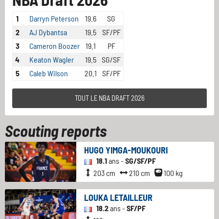
1
Darryn Peterson
19.6
SG
2
AJ Dybantsa
19.5
SF/PF
3
Cameron Boozer
19.1
PF
4
Keaton Wagler
19.5
SG/SF
5
Caleb Wilson
20.1
SF/PF
TOUT LE NBA DRAFT 2026
Scouting reports
HUGO YIMGA-MOUKOURI
18.1
ans -
SG/SF/PF
203 cm
210 cm
100 kg
LOUKA LETAILLEUR
18.2
ans -
SF/PF