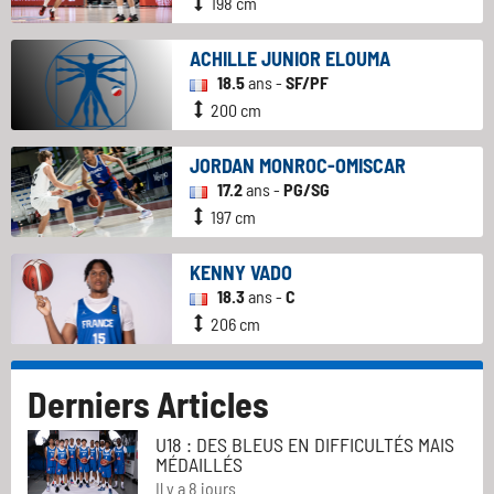
198 cm
ACHILLE JUNIOR ELOUMA
18.5
ans -
SF/PF
200 cm
JORDAN MONROC-OMISCAR
17.2
ans -
PG/SG
197 cm
KENNY VADO
18.3
ans -
C
206 cm
Derniers Articles
U18 : DES BLEUS EN DIFFICULTÉS MAIS
MÉDAILLÉS
Il y a 8 jours