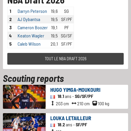
1
Darryn Peterson
19.6
SG
2
AJ Dybantsa
19.5
SF/PF
3
Cameron Boozer
19.1
PF
4
Keaton Wagler
19.5
SG/SF
5
Caleb Wilson
20.1
SF/PF
TOUT LE NBA DRAFT 2026
Scouting reports
HUGO YIMGA-MOUKOURI
18.1
ans -
SG/SF/PF
203 cm
210 cm
100 kg
LOUKA LETAILLEUR
18.2
ans -
SF/PF