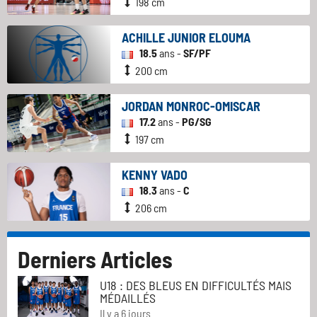
198 cm
ACHILLE JUNIOR ELOUMA
18.5
ans -
SF/PF
200 cm
JORDAN MONROC-OMISCAR
17.2
ans -
PG/SG
197 cm
KENNY VADO
18.3
ans -
C
206 cm
Derniers Articles
U18 : DES BLEUS EN DIFFICULTÉS MAIS
MÉDAILLÉS
Il y a 6 jours