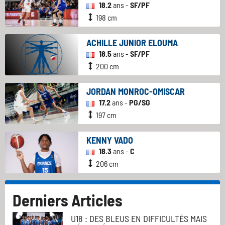
18.2
ans -
SF/PF
198 cm
ACHILLE JUNIOR ELOUMA
18.5
ans -
SF/PF
200 cm
JORDAN MONROC-OMISCAR
17.2
ans -
PG/SG
197 cm
KENNY VADO
18.3
ans -
C
206 cm
Derniers Articles
U18 : DES BLEUS EN DIFFICULTÉS MAIS