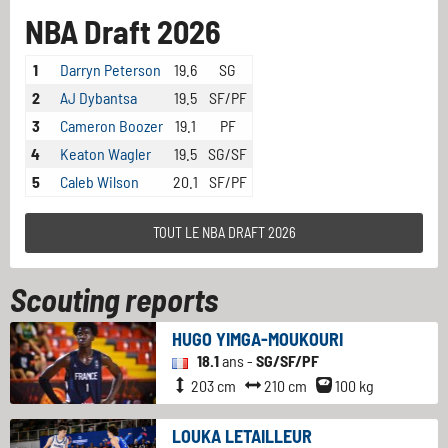
NBA Draft 2026
1
Darryn Peterson
19.6
SG
2
AJ Dybantsa
19.5
SF/PF
3
Cameron Boozer
19.1
PF
4
Keaton Wagler
19.5
SG/SF
5
Caleb Wilson
20.1
SF/PF
TOUT LE NBA DRAFT 2026
Scouting reports
HUGO YIMGA-MOUKOURI
18.1
ans -
SG/SF/PF
203 cm
210 cm
100 kg
LOUKA LETAILLEUR