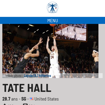
MENU
crédit photo :
Loyola (IL) Athletics
TATE HALL
28.7
ans -
SG
-
United States