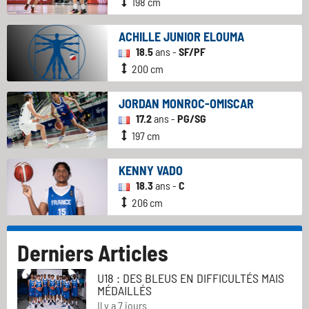
198 cm
ACHILLE JUNIOR ELOUMA
18.5
ans -
SF/PF
200 cm
JORDAN MONROC-OMISCAR
17.2
ans -
PG/SG
197 cm
KENNY VADO
18.3
ans -
C
206 cm
Derniers Articles
U18 : DES BLEUS EN DIFFICULTÉS MAIS
MÉDAILLÉS
Il y a 7 jours