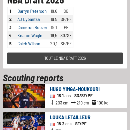
1
Darryn Peterson
19.6
SG
2
AJ Dybantsa
19.5
SF/PF
3
Cameron Boozer
19.1
PF
4
Keaton Wagler
19.5
SG/SF
5
Caleb Wilson
20.1
SF/PF
TOUT LE NBA DRAFT 2026
Scouting reports
HUGO YIMGA-MOUKOURI
18.1
ans -
SG/SF/PF
203 cm
210 cm
100 kg
LOUKA LETAILLEUR
18.2
ans -
SF/PF