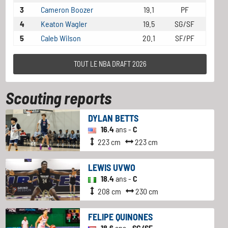
3
Cameron Boozer
19.1
PF
4
Keaton Wagler
19.5
SG/SF
5
Caleb Wilson
20.1
SF/PF
TOUT LE NBA DRAFT 2026
Scouting reports
DYLAN BETTS
16.4
ans -
C
223 cm
223 cm
LEWIS UVWO
18.4
ans -
C
208 cm
230 cm
FELIPE QUINONES
18.6
ans -
SG/SF