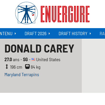
ENVERGURE
NTENU
DRAFT 2026
DRAFT HISTORY
RA
DONALD CAREY
27.0
ans -
SG
-
United States
196 cm
84 kg
Maryland Terrapins