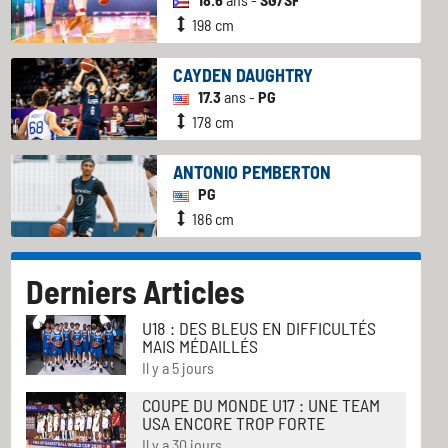
198 cm
CAYDEN DAUGHTRY
17.3
ans -
PG
178 cm
ANTONIO PEMBERTON
PG
186 cm
Derniers Articles
U18 : DES BLEUS EN DIFFICULTÉS
MAIS MÉDAILLÉS
Il y a 5 jours
COUPE DU MONDE U17 : UNE TEAM
USA ENCORE TROP FORTE
Il y a 30 jours