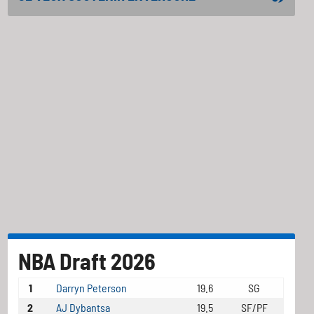
NBA Draft 2026
1
Darryn Peterson
19.6
SG
2
AJ Dybantsa
19.5
SF/PF