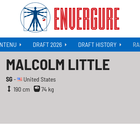
ENVERGURE
NTENU
DRAFT 2026
DRAFT HISTORY
RA
MALCOLM LITTLE
SG
-
United States
190 cm
74 kg