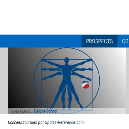
PROSPECTS
CO
crédit photo :
Balboa School
Données fournies par
Sports-Reference.com
.