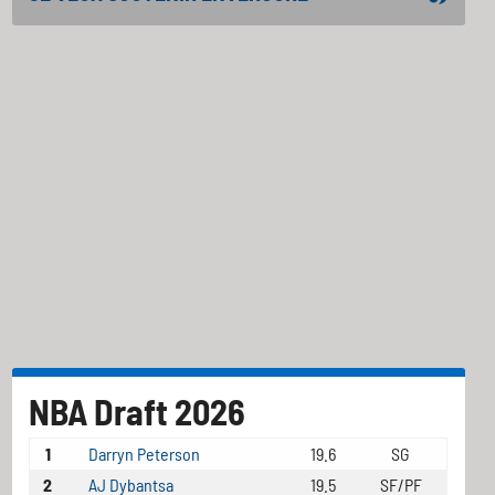
NBA Draft 2026
1
Darryn Peterson
19.6
SG
2
AJ Dybantsa
19.5
SF/PF