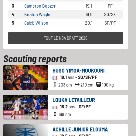
3
Cameron Boozer
19.1
PF
4
Keaton Wagler
19.5
SG/SF
5
Caleb Wilson
20.1
SF/PF
TOUT LE NBA DRAFT 2026
Scouting reports
HUGO YIMGA-MOUKOURI
18.1
ans -
SG/SF/PF
203 cm
210 cm
100 kg
LOUKA LETAILLEUR
18.2
ans -
SF/PF
198 cm
ACHILLE JUNIOR ELOUMA
18.5
ans -
SF/PF