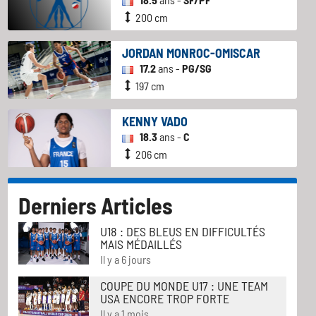
200 cm
JORDAN MONROC-OMISCAR
17.2
ans -
PG/SG
197 cm
KENNY VADO
18.3
ans -
C
206 cm
Derniers Articles
U18 : DES BLEUS EN DIFFICULTÉS
MAIS MÉDAILLÉS
Il y a 6 jours
COUPE DU MONDE U17 : UNE TEAM
USA ENCORE TROP FORTE
Il y a 1 mois