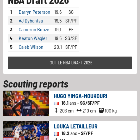
1
Darryn Peterson
19.6
SG
2
AJ Dybantsa
19.5
SF/PF
3
Cameron Boozer
19.1
PF
4
Keaton Wagler
19.5
SG/SF
5
Caleb Wilson
20.1
SF/PF
TOUT LE NBA DRAFT 2026
Scouting reports
HUGO YIMGA-MOUKOURI
18.1
ans -
SG/SF/PF
203 cm
210 cm
100 kg
LOUKA LETAILLEUR
18.2
ans -
SF/PF