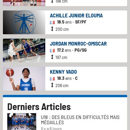
198 cm
ACHILLE JUNIOR ELOUMA
18.5
ans -
SF/PF
200 cm
JORDAN MONROC-OMISCAR
17.2
ans -
PG/SG
197 cm
KENNY VADO
18.3
ans -
C
206 cm
Derniers Articles
U18 : DES BLEUS EN DIFFICULTÉS MAIS
MÉDAILLÉS
Il y a 6 jours