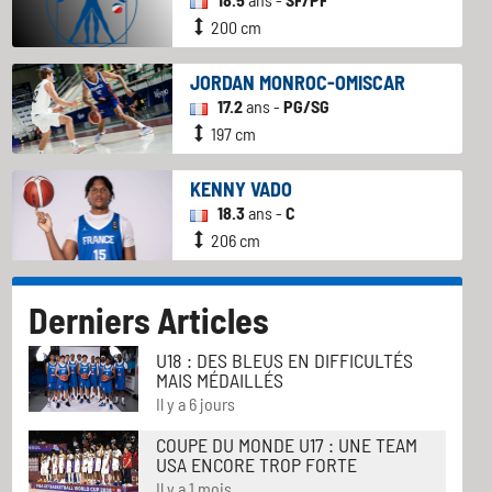
200 cm
JORDAN MONROC-OMISCAR
17.2
ans -
PG/SG
197 cm
KENNY VADO
18.3
ans -
C
206 cm
Derniers Articles
U18 : DES BLEUS EN DIFFICULTÉS
MAIS MÉDAILLÉS
Il y a 6 jours
COUPE DU MONDE U17 : UNE TEAM
USA ENCORE TROP FORTE
Il y a 1 mois