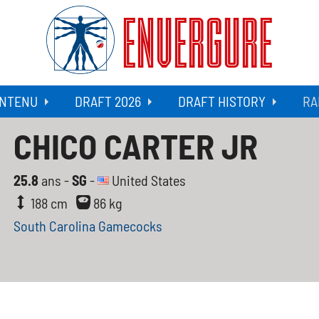
ENVERGURE
NTENU
DRAFT 2026
DRAFT HISTORY
RA
CHICO CARTER JR
25.8
ans -
SG
-
United States
188 cm
86 kg
South Carolina Gamecocks