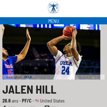
MENU
crédit photo :
UCLA
JALEN HILL
26.6
ans -
PF/C
-
United States