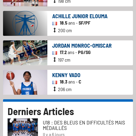
198 cm
ACHILLE JUNIOR ELOUMA
18.5
ans -
SF/PF
200 cm
JORDAN MONROC-OMISCAR
17.2
ans -
PG/SG
197 cm
KENNY VADO
18.3
ans -
C
206 cm
Derniers Articles
U18 : DES BLEUS EN DIFFICULTÉS MAIS
MÉDAILLÉS
Il y a 6 jours