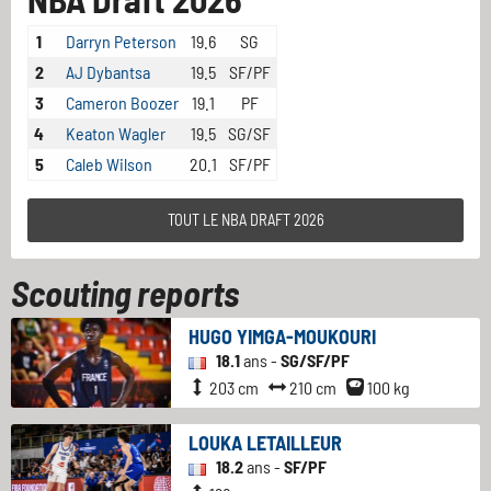
1
Darryn Peterson
19.6
SG
2
AJ Dybantsa
19.5
SF/PF
3
Cameron Boozer
19.1
PF
4
Keaton Wagler
19.5
SG/SF
5
Caleb Wilson
20.1
SF/PF
TOUT LE NBA DRAFT 2026
Scouting reports
HUGO YIMGA-MOUKOURI
18.1
ans -
SG/SF/PF
203 cm
210 cm
100 kg
LOUKA LETAILLEUR
18.2
ans -
SF/PF