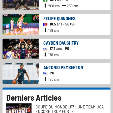
208 cm
230 cm
FELIPE QUINONES
18.5
ans -
SG/SF
198 cm
CAYDEN DAUGHTRY
17.3
ans -
PG
178 cm
ANTONIO PEMBERTON
PG
186 cm
Derniers Articles
COUPE DU MONDE U17 : UNE TEAM USA
ENCORE TROP FORTE