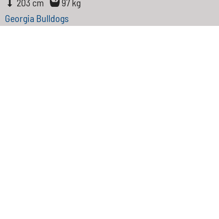
203 cm
97 kg
Georgia Bulldogs