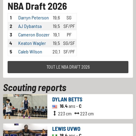
NBA Draft 2026
1
Darryn Peterson
19.6
SG
2
AJ Dybantsa
19.5
SF/PF
3
Cameron Boozer
19.1
PF
4
Keaton Wagler
19.5
SG/SF
5
Caleb Wilson
20.1
SF/PF
TOUT LE NBA DRAFT 2026
Scouting reports
DYLAN BETTS
16.4
ans -
C
223 cm
223 cm
LEWIS UVWO
18.4
ans -
C