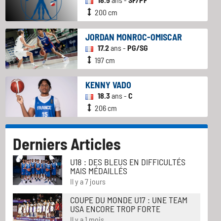
200 cm
JORDAN MONROC-OMISCAR
17.2
ans -
PG/SG
197 cm
KENNY VADO
18.3
ans -
C
206 cm
Derniers Articles
U18 : DES BLEUS EN DIFFICULTÉS
MAIS MÉDAILLÉS
Il y a 7 jours
COUPE DU MONDE U17 : UNE TEAM
USA ENCORE TROP FORTE
Il y a 1 mois