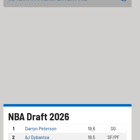
NBA Draft 2026
1
Darryn Peterson
19.6
SG
2
AJ Dybantsa
19.5
SF/PF