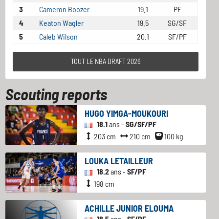
3
Cameron Boozer
19.1
PF
4
Keaton Wagler
19.5
SG/SF
5
Caleb Wilson
20.1
SF/PF
TOUT LE NBA DRAFT 2026
Scouting reports
HUGO YIMGA-MOUKOURI
18.1
ans -
SG/SF/PF
203 cm
210 cm
100 kg
LOUKA LETAILLEUR
18.2
ans -
SF/PF
198 cm
ACHILLE JUNIOR ELOUMA
18.5
ans -
SF/PF