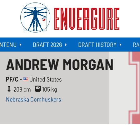
ENVERGURE
NTENU
DRAFT 2026
DRAFT HISTORY
RA
ANDREW MORGAN
PF/C
-
United States
208 cm
105 kg
Nebraska Comhuskers