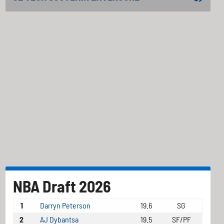
NBA Draft 2026
1
Darryn Peterson
19.6
SG
2
AJ Dybantsa
19.5
SF/PF