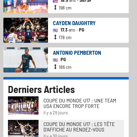
198 cm
CAYDEN DAUGHTRY
17.3
ans -
PG
178 cm
ANTONIO PEMBERTON
PG
186 cm
Derniers Articles
COUPE DU MONDE U17 : UNE TEAM
USA ENCORE TROP FORTE
Il y a 29 jours
COUPE DU MONDE U17 : LES TÊTE
D'AFFICHE AU RENDEZ-VOUS
Il y a 30 jours