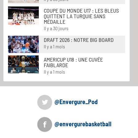
COUPE DU MONDE U17 : LES BLEUS
QUITTENT LA TURQUIE SANS
MÉDAILLE
Il y a 30 jours
DRAFT 2026 : NOTRE BIG BOARD
Il y a 1 mois
AMERICUP U18 : UNE CUVÉE
FAIBLARDE
Il y a 1 mois
@Envergure_Pod
@envergurebasketball