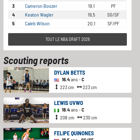
3
Cameron Boozer
19.1
PF
4
Keaton Wagler
19.5
SG/SF
5
Caleb Wilson
20.1
SF/PF
TOUT LE NBA DRAFT 2026
Scouting reports
DYLAN BETTS
16.4
ans -
C
223 cm
223 cm
LEWIS UVWO
18.4
ans -
C
208 cm
230 cm
FELIPE QUINONES
18.5
ans -
SG/SF