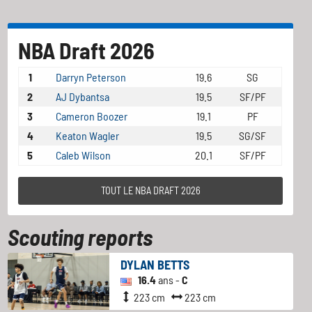
NBA Draft 2026
1
Darryn Peterson
19.6
SG
2
AJ Dybantsa
19.5
SF/PF
3
Cameron Boozer
19.1
PF
4
Keaton Wagler
19.5
SG/SF
5
Caleb Wilson
20.1
SF/PF
TOUT LE NBA DRAFT 2026
Scouting reports
DYLAN BETTS
16.4
ans -
C
223 cm
223 cm