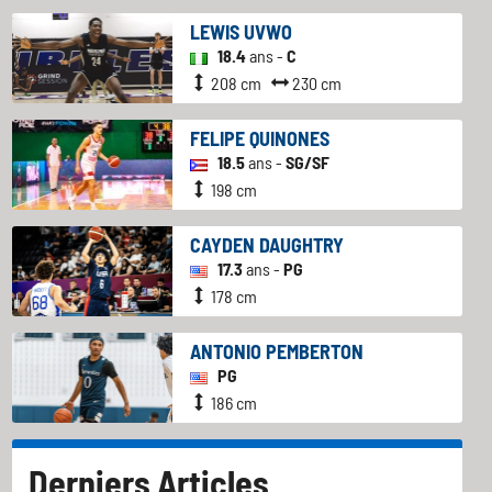
LEWIS UVWO
18.4
ans -
C
208 cm
230 cm
FELIPE QUINONES
18.5
ans -
SG/SF
198 cm
CAYDEN DAUGHTRY
17.3
ans -
PG
178 cm
ANTONIO PEMBERTON
PG
186 cm
Derniers Articles