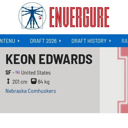
ENVERGURE
NTENU
DRAFT 2026
DRAFT HISTORY
RA
KEON EDWARDS
SF
-
United States
201 cm
84 kg
Nebraska Comhuskers