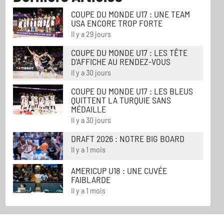
COUPE DU MONDE U17 : UNE TEAM
USA ENCORE TROP FORTE
Il y a 29 jours
COUPE DU MONDE U17 : LES TÊTE
D'AFFICHE AU RENDEZ-VOUS
Il y a 30 jours
COUPE DU MONDE U17 : LES BLEUS
QUITTENT LA TURQUIE SANS
MÉDAILLE
Il y a 30 jours
DRAFT 2026 : NOTRE BIG BOARD
Il y a 1 mois
AMERICUP U18 : UNE CUVÉE
FAIBLARDE
Il y a 1 mois