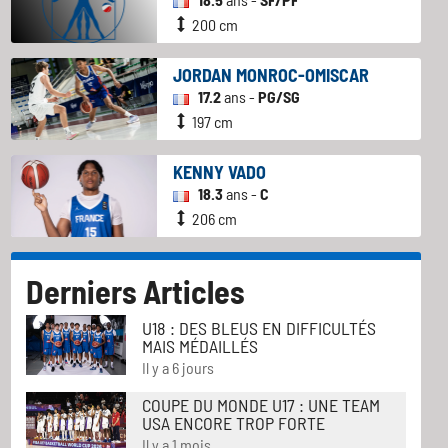
200 cm
JORDAN MONROC-OMISCAR
17.2
ans -
PG/SG
197 cm
KENNY VADO
18.3
ans -
C
206 cm
Derniers Articles
U18 : DES BLEUS EN DIFFICULTÉS
MAIS MÉDAILLÉS
Il y a 6 jours
COUPE DU MONDE U17 : UNE TEAM
USA ENCORE TROP FORTE
Il y a 1 mois