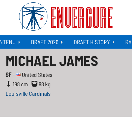
ENVERGURE
NTENU
DRAFT 2026
DRAFT HISTORY
RA
MICHAEL JAMES
SF
-
United States
198 cm
88 kg
Louisville Cardinals