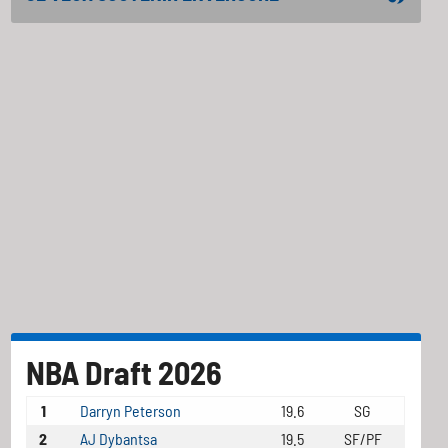
NBA Draft 2026
1
Darryn Peterson
19.6
SG
2
AJ Dybantsa
19.5
SF/PF