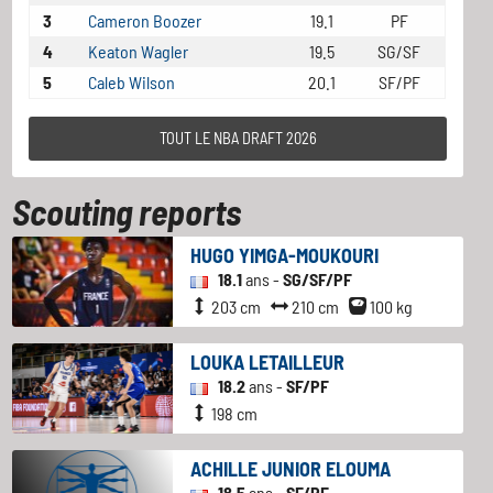
3
Cameron Boozer
19.1
PF
4
Keaton Wagler
19.5
SG/SF
5
Caleb Wilson
20.1
SF/PF
TOUT LE NBA DRAFT 2026
Scouting reports
HUGO YIMGA-MOUKOURI
18.1
ans -
SG/SF/PF
203 cm
210 cm
100 kg
LOUKA LETAILLEUR
18.2
ans -
SF/PF
198 cm
ACHILLE JUNIOR ELOUMA
18.5
ans -
SF/PF