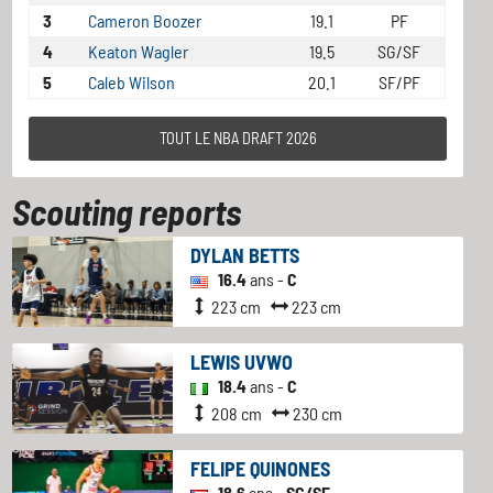
3
Cameron Boozer
19.1
PF
4
Keaton Wagler
19.5
SG/SF
5
Caleb Wilson
20.1
SF/PF
TOUT LE NBA DRAFT 2026
Scouting reports
DYLAN BETTS
16.4
ans -
C
223 cm
223 cm
LEWIS UVWO
18.4
ans -
C
208 cm
230 cm
FELIPE QUINONES
18.6
ans -
SG/SF