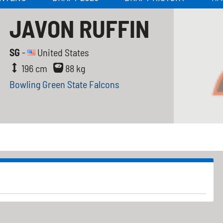
JAVON RUFFIN
SG
-
United States
196 cm
88 kg
Bowling Green State Falcons