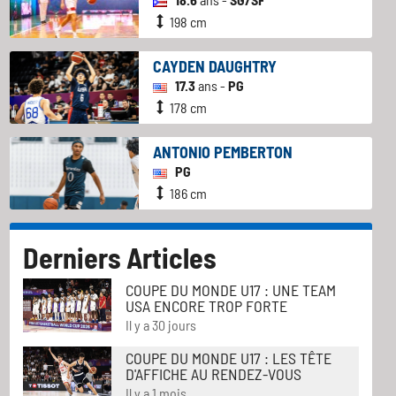
198 cm
CAYDEN DAUGHTRY
17.3
ans -
PG
178 cm
ANTONIO PEMBERTON
PG
186 cm
Derniers Articles
COUPE DU MONDE U17 : UNE TEAM
USA ENCORE TROP FORTE
Il y a 30 jours
COUPE DU MONDE U17 : LES TÊTE
D'AFFICHE AU RENDEZ-VOUS
Il y a 1 mois