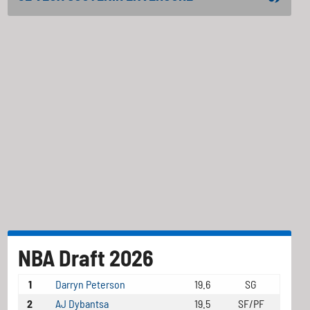
NBA Draft 2026
1
Darryn Peterson
19.6
SG
2
AJ Dybantsa
19.5
SF/PF