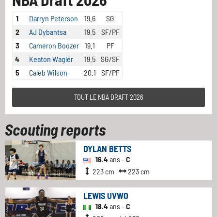
1
Darryn Peterson
19.6
SG
2
AJ Dybantsa
19.5
SF/PF
3
Cameron Boozer
19.1
PF
4
Keaton Wagler
19.5
SG/SF
5
Caleb Wilson
20.1
SF/PF
TOUT LE NBA DRAFT 2026
Scouting reports
DYLAN BETTS
16.4
ans -
C
223 cm
223 cm
LEWIS UVWO
18.4
ans -
C