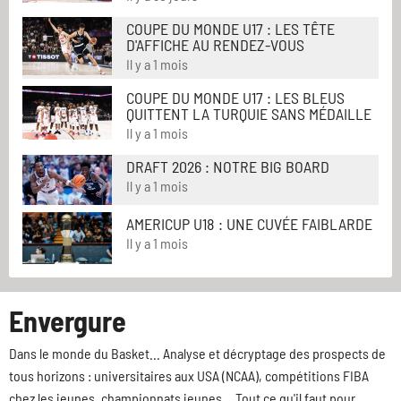
COUPE DU MONDE U17 : LES TÊTE
D'AFFICHE AU RENDEZ-VOUS
Il y a 1 mois
COUPE DU MONDE U17 : LES BLEUS
QUITTENT LA TURQUIE SANS MÉDAILLE
Il y a 1 mois
DRAFT 2026 : NOTRE BIG BOARD
Il y a 1 mois
AMERICUP U18 : UNE CUVÉE FAIBLARDE
Il y a 1 mois
Envergure
Dans le monde du Basket... Analyse et décryptage des prospects de
tous horizons : universitaires aux USA (NCAA), compétitions FIBA
chez les jeunes, championnats jeunes... Tout ce qu'il faut pour