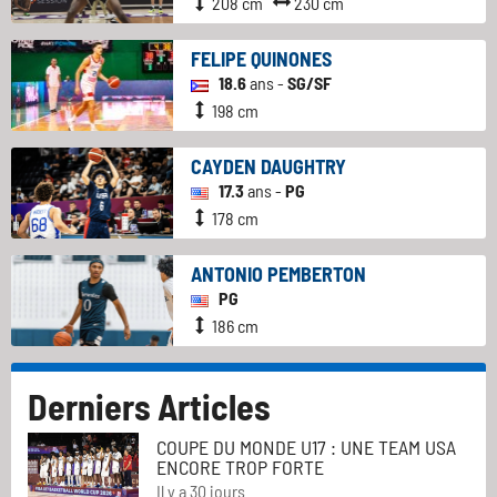
208 cm
230 cm
FELIPE QUINONES
18.6
ans -
SG/SF
198 cm
CAYDEN DAUGHTRY
17.3
ans -
PG
178 cm
ANTONIO PEMBERTON
PG
186 cm
Derniers Articles
COUPE DU MONDE U17 : UNE TEAM USA
ENCORE TROP FORTE
Il y a 30 jours