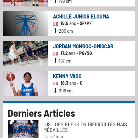
198 cm
ACHILLE JUNIOR ELOUMA
18.5
ans -
SF/PF
200 cm
JORDAN MONROC-OMISCAR
17.2
ans -
PG/SG
197 cm
KENNY VADO
18.3
ans -
C
206 cm
Derniers Articles
U18 : DES BLEUS EN DIFFICULTÉS MAIS
MÉDAILLÉS
Il y a 7 jours