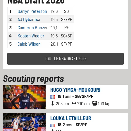
1
Darryn Peterson
19.6
SG
2
AJ Dybantsa
19.5
SF/PF
3
Cameron Boozer
19.1
PF
4
Keaton Wagler
19.5
SG/SF
5
Caleb Wilson
20.1
SF/PF
TOUT LE NBA DRAFT 2026
Scouting reports
HUGO YIMGA-MOUKOURI
18.1
ans -
SG/SF/PF
203 cm
210 cm
100 kg
LOUKA LETAILLEUR
18.2
ans -
SF/PF