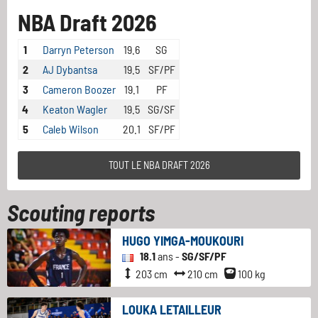
NBA Draft 2026
1
Darryn Peterson
19.6
SG
2
AJ Dybantsa
19.5
SF/PF
3
Cameron Boozer
19.1
PF
4
Keaton Wagler
19.5
SG/SF
5
Caleb Wilson
20.1
SF/PF
TOUT LE NBA DRAFT 2026
Scouting reports
HUGO YIMGA-MOUKOURI
18.1
ans -
SG/SF/PF
203 cm
210 cm
100 kg
LOUKA LETAILLEUR