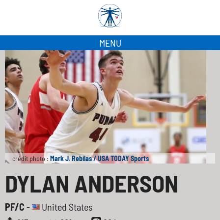
MENU
crédit photo :
Mark J. Rebilas / USA TODAY Sports
DYLAN ANDERSON
PF/C
-
United States