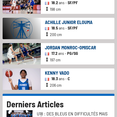
18.2
ans -
SF/PF
198 cm
ACHILLE JUNIOR ELOUMA
18.5
ans -
SF/PF
200 cm
JORDAN MONROC-OMISCAR
17.2
ans -
PG/SG
197 cm
KENNY VADO
18.3
ans -
C
206 cm
Derniers Articles
U18 : DES BLEUS EN DIFFICULTÉS MAIS