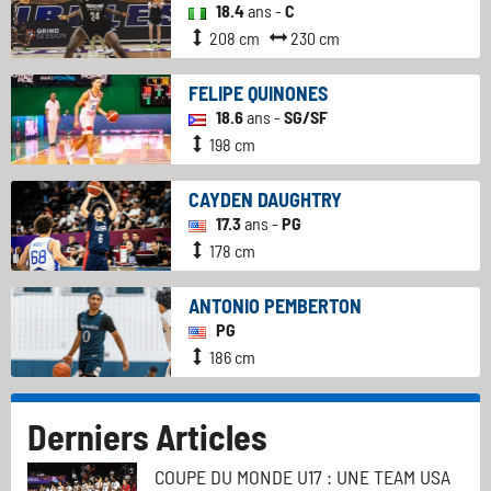
18.4
ans -
C
208 cm
230 cm
FELIPE QUINONES
18.6
ans -
SG/SF
198 cm
CAYDEN DAUGHTRY
17.3
ans -
PG
178 cm
ANTONIO PEMBERTON
PG
186 cm
Derniers Articles
COUPE DU MONDE U17 : UNE TEAM USA