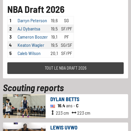
NBA Draft 2026
1
Darryn Peterson
19.6
SG
2
AJ Dybantsa
19.5
SF/PF
3
Cameron Boozer
19.1
PF
4
Keaton Wagler
19.5
SG/SF
5
Caleb Wilson
20.1
SF/PF
TOUT LE NBA DRAFT 2026
Scouting reports
DYLAN BETTS
16.4
ans -
C
223 cm
223 cm
LEWIS UVWO