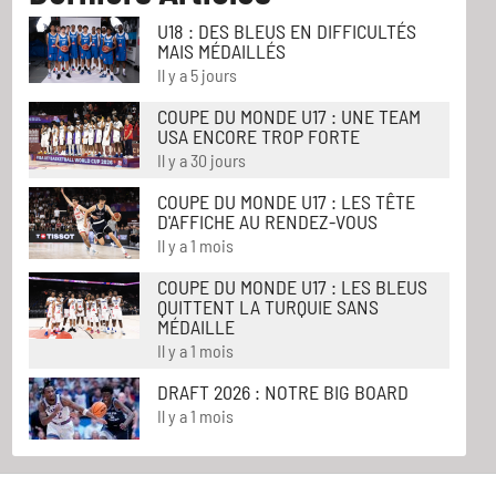
U18 : DES BLEUS EN DIFFICULTÉS
MAIS MÉDAILLÉS
Il y a 5 jours
COUPE DU MONDE U17 : UNE TEAM
USA ENCORE TROP FORTE
Il y a 30 jours
COUPE DU MONDE U17 : LES TÊTE
D'AFFICHE AU RENDEZ-VOUS
Il y a 1 mois
COUPE DU MONDE U17 : LES BLEUS
QUITTENT LA TURQUIE SANS
MÉDAILLE
Il y a 1 mois
DRAFT 2026 : NOTRE BIG BOARD
Il y a 1 mois