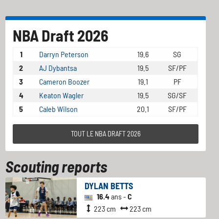
NBA Draft 2026
1
Darryn Peterson
19.6
SG
2
AJ Dybantsa
19.5
SF/PF
3
Cameron Boozer
19.1
PF
4
Keaton Wagler
19.5
SG/SF
5
Caleb Wilson
20.1
SF/PF
TOUT LE NBA DRAFT 2026
Scouting reports
DYLAN BETTS
16.4
ans -
C
223 cm
223 cm