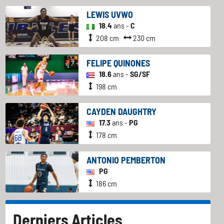
LEWIS UVWO
18.4
ans -
C
208 cm
230 cm
FELIPE QUINONES
18.6
ans -
SG/SF
198 cm
CAYDEN DAUGHTRY
17.3
ans -
PG
178 cm
ANTONIO PEMBERTON
PG
186 cm
Derniers Articles