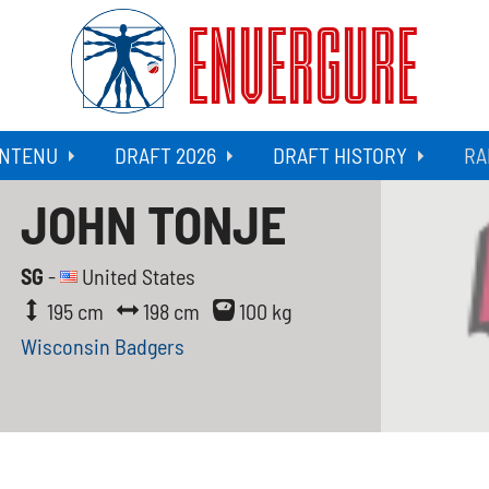
ENVERGURE
NTENU
DRAFT 2026
DRAFT HISTORY
RA
JOHN TONJE
SG
-
United States
195 cm
198 cm
100 kg
Wisconsin Badgers