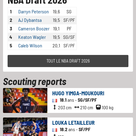
1
Darryn Peterson
19.6
SG
2
AJ Dybantsa
19.5
SF/PF
3
Cameron Boozer
19.1
PF
4
Keaton Wagler
19.5
SG/SF
5
Caleb Wilson
20.1
SF/PF
TOUT LE NBA DRAFT 2026
Scouting reports
HUGO YIMGA-MOUKOURI
18.1
ans -
SG/SF/PF
203 cm
210 cm
100 kg
LOUKA LETAILLEUR
18.2
ans -
SF/PF