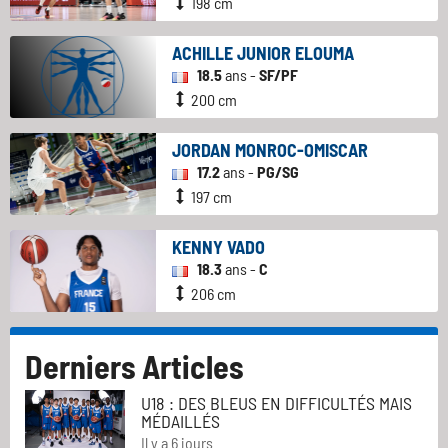
198 cm
ACHILLE JUNIOR ELOUMA
18.5
ans -
SF/PF
200 cm
JORDAN MONROC-OMISCAR
17.2
ans -
PG/SG
197 cm
KENNY VADO
18.3
ans -
C
206 cm
Derniers Articles
U18 : DES BLEUS EN DIFFICULTÉS MAIS
MÉDAILLÉS
Il y a 6 jours