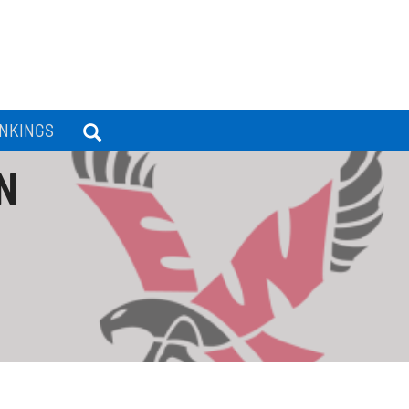
NKINGS
N