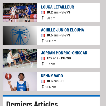
LOUKA LETAILLEUR
18.2
ans -
SF/PF
198 cm
ACHILLE JUNIOR ELOUMA
18.5
ans -
SF/PF
200 cm
JORDAN MONROC-OMISCAR
17.2
ans -
PG/SG
197 cm
KENNY VADO
18.3
ans -
C
206 cm
Derniers Articles