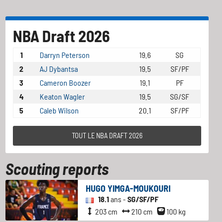
NBA Draft 2026
1
Darryn Peterson
19.6
SG
2
AJ Dybantsa
19.5
SF/PF
3
Cameron Boozer
19.1
PF
4
Keaton Wagler
19.5
SG/SF
5
Caleb Wilson
20.1
SF/PF
TOUT LE NBA DRAFT 2026
Scouting reports
HUGO YIMGA-MOUKOURI
18.1
ans -
SG/SF/PF
203 cm
210 cm
100 kg