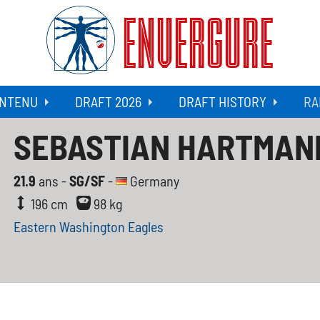
ENVERGURE
NTENU
DRAFT 2026
DRAFT HISTORY
RA
SEBASTIAN HARTMAN
21.9
ans -
SG/SF
-
Germany
196 cm
98 kg
Eastern Washington Eagles