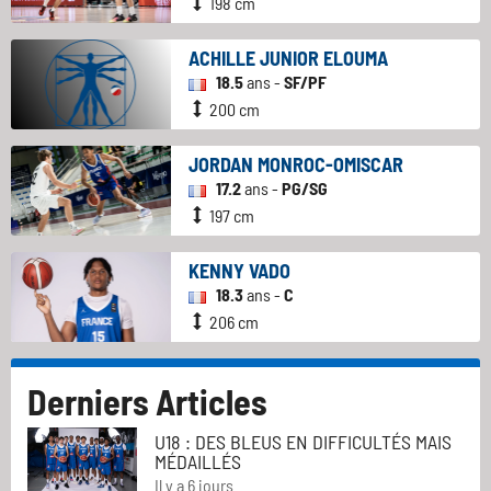
198 cm
ACHILLE JUNIOR ELOUMA
18.5
ans -
SF/PF
200 cm
JORDAN MONROC-OMISCAR
17.2
ans -
PG/SG
197 cm
KENNY VADO
18.3
ans -
C
206 cm
Derniers Articles
U18 : DES BLEUS EN DIFFICULTÉS MAIS
MÉDAILLÉS
Il y a 6 jours