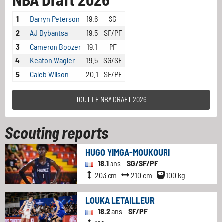
1
Darryn Peterson
19.6
SG
2
AJ Dybantsa
19.5
SF/PF
3
Cameron Boozer
19.1
PF
4
Keaton Wagler
19.5
SG/SF
5
Caleb Wilson
20.1
SF/PF
TOUT LE NBA DRAFT 2026
Scouting reports
HUGO YIMGA-MOUKOURI
18.1
ans -
SG/SF/PF
203 cm
210 cm
100 kg
LOUKA LETAILLEUR
18.2
ans -
SF/PF